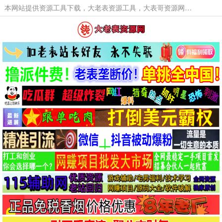
本网站提供资源工具下载，大老表资源工具，大表哥资源网软件工具，大老表资源下载，活动线报福利资源分享,活动线报，大型网游经典游戏，网络热门技术游戏辅助交流与分享。