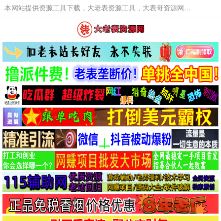
本网站提供资源工具下载，大老表资源工具，大表哥资源网软件工具，大老表资源下载，活动线报福利资源分享,活动线报，大型网游经典游戏，网络热门技术游戏辅助交流与分享。