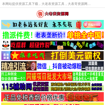
本网站提供资源工具下载，大老表资源工具，大表哥资源网软件工具，大老表资源下载，活动线报福利资源分享,活动线报，大型网游经典游戏，网络热门技术游戏辅助交流与分享。