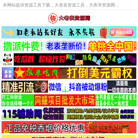
本网站提供资源工具下载，大老表资源工具，大表哥资源网软件工具，大老表资源下载，活动线报福利资源分享,活动线报，大型网游经典游戏，网络热门技术游戏辅助交流与分享。