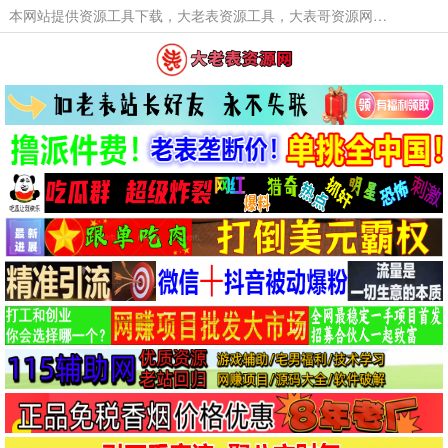
本网站提供资源工具下载，大老表资源工具，大表哥资源网软件工具，大老表资源下载，活动线报福利资源分享,活动线报，大型网游经典游戏，网络热门技术游戏辅助交流与分享。