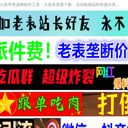
本网站提供资源工具下载，大老表资源工具，大表哥资源网软件工具，大老表资源下载，活动线报福利资源分享,活动线报，大型网游经典游戏，网络热门技术游戏辅助交流与分享。