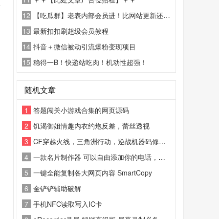
解
12
【吃瓜群】老表内部会员进！比网站更新还精彩！
13
最新扣扣刷超级会员教程
14
抖音＋微信被动引流爆粉变现项目
15
稳得一B！快递站吃肉！机动性超强！
随机文章
1
答题闯关小游戏合集的网页源码
2
饥渴御姐情趣内衣约炮反差，蕾丝透视
3
CF穿越火线，三角洲行动，逆战机器码修改软件！一键修改
4
一款名片制作器 可以自由添加你的电话，地址，邮箱，姓名，公司的logo
5
一键全能复制各大网页内容 SmartCopy
6
金铲铲辅助破解
7
手机NFC读取写入IC卡