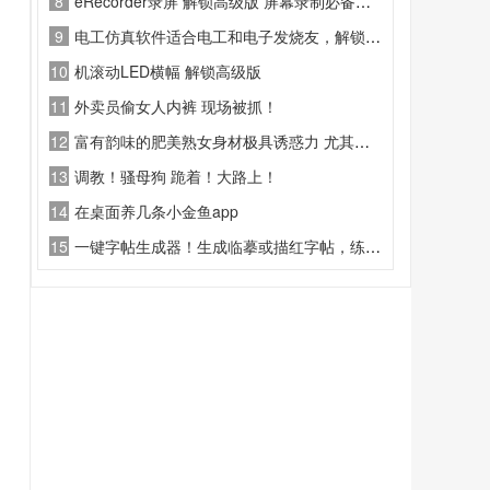
8
eRecorder录屏 解锁高级版 屏幕录制必备工具
9
电工仿真软件适合电工和电子发烧友，解锁了永久会员，尽情学习吧
10
机滚动LED横幅 解锁高级版
11
外卖员偷女人内裤 现场被抓！
12
富有韵味的肥美熟女身材极具诱惑力 尤其是这对柔软
13
调教！骚母狗 跪着！大路上！
14
在桌面养几条小金鱼app
15
一键字帖生成器！生成临摹或描红字帖，练字必备神器