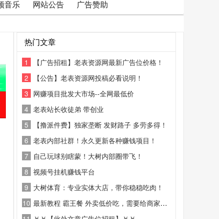
频音乐
网站公告
广告赞助
热门文章
1
【广告招租】老表资源网最新广告位价格！
2
【公告】老表资源网投稿必看说明！
3
网赚项目批发大市场--全网最低价
4
老表站长收徒弟 带创业
5
【撸派件费】独家垄断 发财路子 多劳多得！
6
老表内部社群！永久更新各种赚钱项目！
7
自己玩球别瞎蒙！大树内部圈带飞！
8
视频号挂机赚钱平台
9
大树体育：专业实体大店，带你稳稳吃肉！
10
最新教程 霸王餐 外卖低价吃，需要给商家好评
11
￥￥【此处文章广告位招租】￥￥