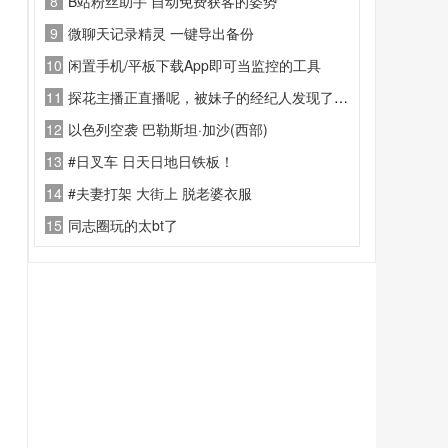
8
B站粉丝助手 自动免费获客的姿势
9
微聊天记录精灵 一键导出备份
10
闲置手机/平板下载App即可当监控的工具
11
探花主播正直播呢，被妹子的经纪人发现了，顺着网线打过来了
12
以色列空袭 巴勒斯坦·加沙(西部)
13
#日叉车 日天日地日铁板！
14
#夫妻打架 大街上 脱老婆衣服
15
同志圈玩的太bt了