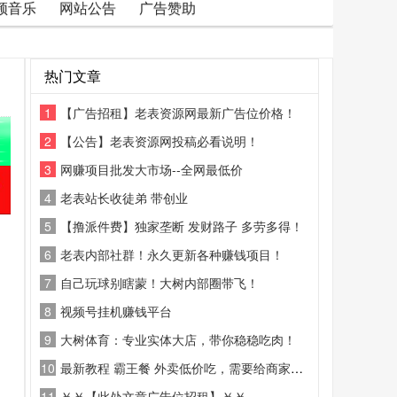
频音乐
网站公告
广告赞助
热门文章
1
【广告招租】老表资源网最新广告位价格！
2
【公告】老表资源网投稿必看说明！
3
网赚项目批发大市场--全网最低价
4
老表站长收徒弟 带创业
5
【撸派件费】独家垄断 发财路子 多劳多得！
6
老表内部社群！永久更新各种赚钱项目！
7
自己玩球别瞎蒙！大树内部圈带飞！
8
视频号挂机赚钱平台
9
大树体育：专业实体大店，带你稳稳吃肉！
10
最新教程 霸王餐 外卖低价吃，需要给商家好评
11
￥￥【此处文章广告位招租】￥￥