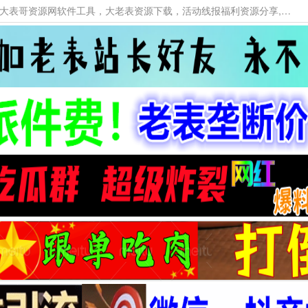
本网站提供资源工具下载，大老表资源工具，大表哥资源网软件工具，大老表资源下载，活动线报福利资源分享,活动线报，大型网游经典游戏，网络热门技术游戏辅助交流与分享。