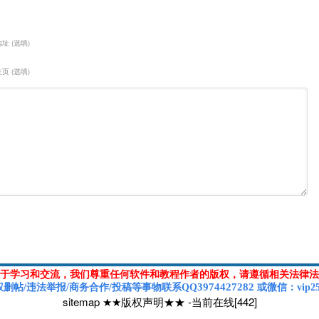
址 (选填)
页 (选填)
于学习和交流，我们尊重任何软件和教程作者的版权，请遵循相关法律法
3974427282
权删帖/违法举报/商务合作/投稿等
事物联系Q
Q
或
微信
：vip2
sitemap
★★版权声明★★
-
当前在线[442]