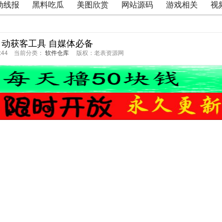
动线报
黑料吃瓜
美图欣赏
网站源码
游戏相关
视
动获客工具 自媒体必备
51:44 当前分类：
软件仓库
版权：老表资源网
，