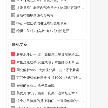
12
【吃瓜群】老表内部会员进！比网站更新还精彩！
13
最新扣扣刷超级会员教程
14
抖音＋微信被动引流爆粉变现项目
15
稳得一B！快递站吃肉！机动性超强！
随机文章
1
联星北斗助手 北斗高精度卫星导航测绘工具 高清卫星街景查看APP
2
木鱼念经助手 沉浸式电子木鱼静心工具 会员解锁版APP
3
周公解梦app 9大梦境分类，共上万个梦境词条
4
万兴全能格式转换器 支持1000+格式互转，支持4K视频转换
5
好骚的女骑士 流鼻血系统
6
美女用 女乃子画画！真美！这才是艺术！
7
这个小男孩真的是变态的，一直摸他狗的生殖器官，还拿嘴去舔，后面那个狗被他摸出小口红了他去舔，个个都看不下去了，制止他他还引以为傲说惺惺臭臭的！