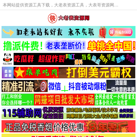
本网站提供资源工具下载，大老表资源工具，大表哥资源网软件工具，大老表资源下载，活动线报福利资源分享,活动线报，大型网游经典游戏，网络热门技术游戏辅助交流与分享。