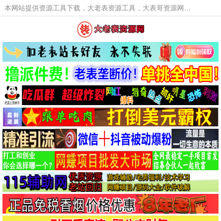
本网站提供资源工具下载，大老表资源工具，大表哥资源网软件工具，大老表资源下载，活动线报福利资源分享,活动线报，大型网游经典游戏，网络热门技术游戏辅助交流与分享。