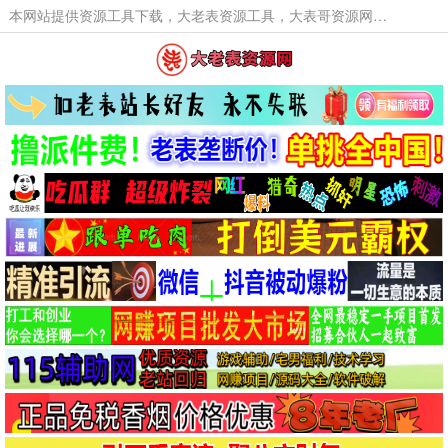
本网站提供资源工具下载，大老表资源工具，大表哥资源网软件工具，大老表资源下载，活动线报福利资源分享,活动线报，大型网游经典游戏，网络热门技术游戏辅助交流与分享。