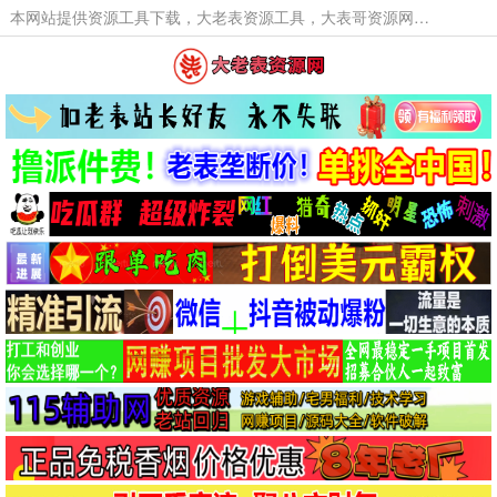
本网站提供资源工具下载，大老表资源工具，大表哥资源网软件工具，大老表资源下载，活动线报福利资源分享,活动线报，大型网游经典游戏，网络热门技术游戏辅助交流与分享。