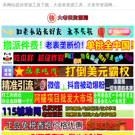
本网站提供资源工具下载，大老表资源工具，大表哥资源网软件工具，大老表资源下载，活动线报福利资源分享,活动线报，大型网游经典游戏，网络热门技术游戏辅助交流与分享。