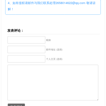
4、如有侵权请邮件与我们联系处理2658014622@qq.com 敬请谅
解！
发表评论：
昵称
邮件地址 (选填)
个人主页 (选填)