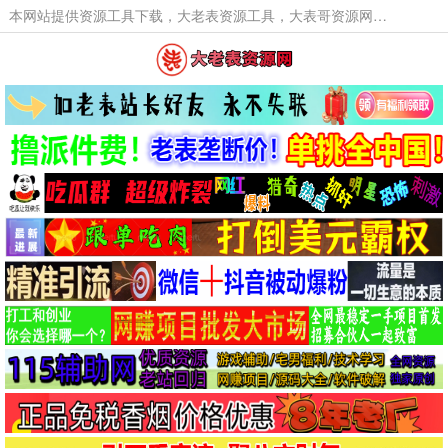
本网站提供资源工具下载，大老表资源工具，大表哥资源网软件工具，大老表资源下载，活动线报福利资源分享,活动线报，大型网游经典游戏，网络热门技术游戏辅助交流与分享。