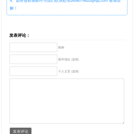
4、如有侵权请邮件与我们联系处理2658014622@qq.com 敬请谅
解！
发表评论：
昵称
邮件地址 (选填)
个人主页 (选填)