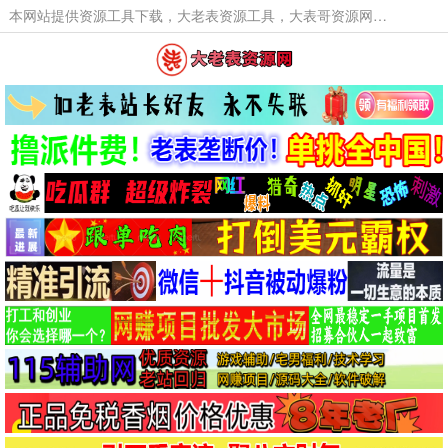
本网站提供资源工具下载，大老表资源工具，大表哥资源网软件工具，大老表资源下载，活动线报福利资源分享,活动线报，大型网游经典游戏，网络热门技术游戏辅助交流与分享。