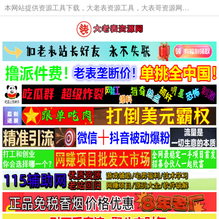
本网站提供资源工具下载，大老表资源工具，大表哥资源网软件工具，大老表资源下载，活动线报福利资源分享,活动线报，大型网游经典游戏，网络热门技术游戏辅助交流与分享。