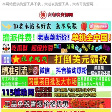
本网站提供资源工具下载，大老表资源工具，大表哥资源网软件工具，大老表资源下载，活动线报福利资源分享,活动线报，大型网游经典游戏，网络热门技术游戏辅助交流与分享。