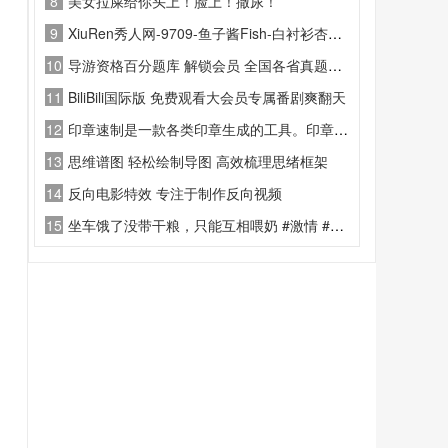
8
美女拉屎给你头上！脸上！撒尿！
9
XiuRen秀人网-9709-鱼子酱Fish-白衬衫杏黄内衣
10
导游资格百分题库 解锁会员 全国各省真题刷题备考
11
BiliBili国际版 免费观看大会员专属番剧爽翻天
12
印章速制是一款各类印章生成的工具。印章速制功能里有规则印章与另类印章两类
13
思维谱图 轻松绘制导图 高效梳理思绪框架
14
反向电影特效 专注于制作反向视频
15
坐车饿了没带干粮，只能互相喂奶 #激情 #网约车