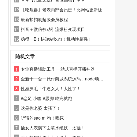
12
【吃瓜群】老表内部会员进！比网站更新还精彩！
13
最新扣扣刷超级会员教程
14
抖音＋微信被动引流爆粉变现项目
15
稳得一B！快递站吃肉！机动性超强！
随机文章
1
专业直播辅助工具 一站式直播开播神器
2
全新十一合一代付商城系统源码，node项目，全开源无加密可二开
3
性感屄毛！牛逼女人！太性了！
4
#恋足 小咖 #舔脚 吃完就跑
5
这是你老婆 太骚了！
6
听话的sao m 狗！喝尿！
7
搔女人表演下面喷水绝技！太骚！