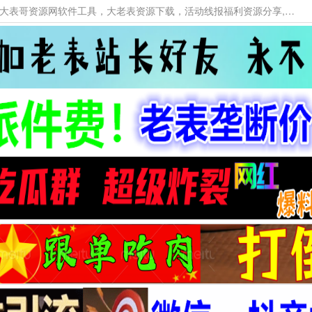
本网站提供资源工具下载，大老表资源工具，大表哥资源网软件工具，大老表资源下载，活动线报福利资源分享,活动线报，大型网游经典游戏，网络热门技术游戏辅助交流与分享。