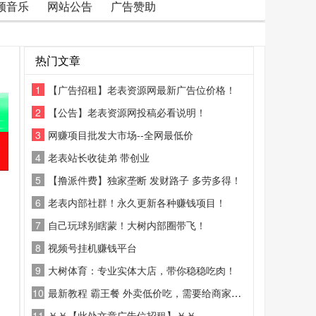
频音乐
网站公告
广告赞助
热门文章
1
【广告招租】老表资源网最新广告位价格！
2
【公告】老表资源网投稿必看说明！
3
网赚项目批发大市场--全网最低价
4
老表站长收徒弟 带创业
5
【撸派件费】独家垄断 发财路子 多劳多得！
6
老表内部社群！永久更新各种赚钱项目！
7
自己玩球别瞎蒙！大树内部圈带飞！
8
视频号挂机赚钱平台
9
大树体育：专业实体大店，带你稳稳吃肉！
10
最新教程 霸王餐 外卖低价吃，需要给商家好评
11
￥￥【此处文章广告位招租】￥￥