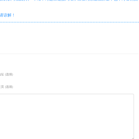
敬请谅解！
址 (选填)
页 (选填)