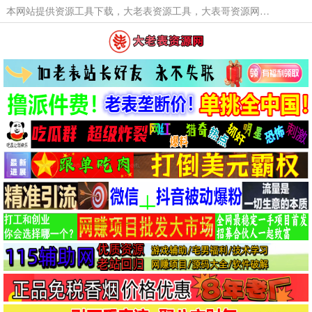
本网站提供资源工具下载，大老表资源工具，大表哥资源网软件工具，大老表资源下载，活动线报福利资源分享,活动线报，大型网游经典游戏，网络热门技术游戏辅助交流与分享。