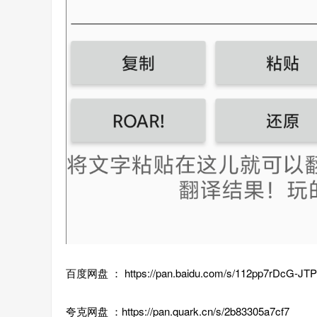
百度网盘 ： https://pan.baidu.com/s/112pp7rDcG-J
夸克网盘 ：https://pan.quark.cn/s/2b83305a7cf7