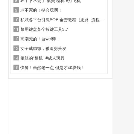
8
坏了下不去了 集美 楼梯 #打飞机
9
老不死的！挺会玩啊！
10
私域各平台引流SOP 全套教程（思路+流程+话术+变现）
11
禁用键盘某个按键工具3.7
12
高潮死的！自wei棒！
13
女子戴脚镣，被逼剪头发
14
姐姐的“相机” #成人玩具
15
快餐！虽然老一点 但是才40块钱！