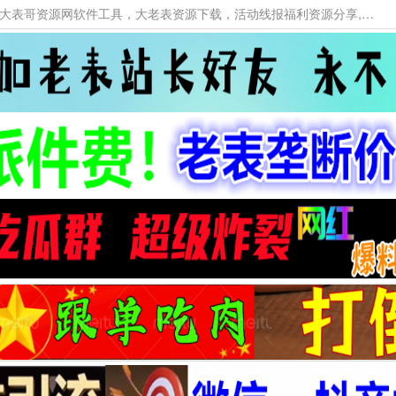
本网站提供资源工具下载，大老表资源工具，大表哥资源网软件工具，大老表资源下载，活动线报福利资源分享,活动线报，大型网游经典游戏，网络热门技术游戏辅助交流与分享。