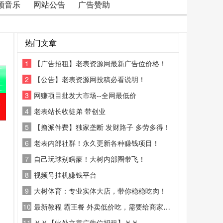
频音乐
网站公告
广告赞助
热门文章
1
【广告招租】老表资源网最新广告位价格！
2
【公告】老表资源网投稿必看说明！
3
网赚项目批发大市场--全网最低价
4
老表站长收徒弟 带创业
5
【撸派件费】独家垄断 发财路子 多劳多得！
6
老表内部社群！永久更新各种赚钱项目！
7
自己玩球别瞎蒙！大树内部圈带飞！
8
视频号挂机赚钱平台
9
大树体育：专业实体大店，带你稳稳吃肉！
10
最新教程 霸王餐 外卖低价吃，需要给商家好评
11
￥￥【此处文章广告位招租】￥￥