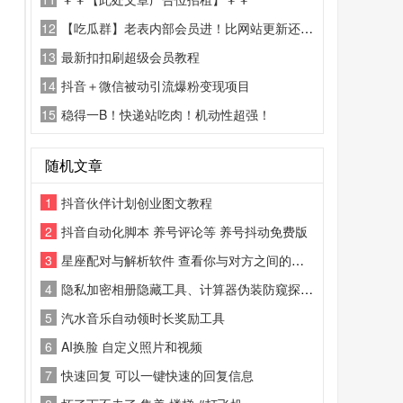
12
【吃瓜群】老表内部会员进！比网站更新还精彩！
13
最新扣扣刷超级会员教程
14
抖音＋微信被动引流爆粉变现项目
15
稳得一B！快递站吃肉！机动性超强！
随机文章
1
抖音伙伴计划创业图文教程
2
抖音自动化脚本 养号评论等 养号抖动免费版
3
星座配对与解析软件 查看你与对方之间的缘分
4
隐私加密相册隐藏工具、计算器伪装防窥探安全APP 私密视频照片文件保管软件
5
汽水音乐自动领时长奖励工具
6
AI换脸 自定义照片和视频
7
快速回复 可以一键快速的回复信息